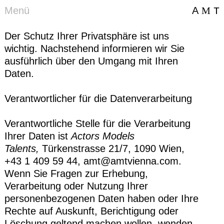
A
Menü
A
M
T
T
Datenschutz
Der Schutz Ihrer Privatsphäre ist uns
wichtig. Nachstehend informieren wir Sie
ausführlich über den Umgang mit Ihren
Daten.
Verantwortlicher für die Datenverarbeitung
Verantwortliche Stelle für die Verarbeitung
Ihrer Daten ist
Actors Models
Talents,
Türkenstrasse 21/7, 1090 Wien,
+43 1 409 59 44
,
amt@amtvienna.com
.
Wenn Sie Fragen zur Erhebung,
Verarbeitung oder Nutzung Ihrer
personenbezogenen Daten haben oder Ihre
Rechte auf Auskunft, Berichtigung oder
Löschung geltend machen wollen, wenden