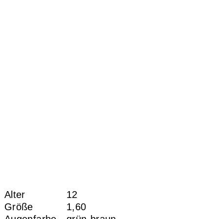
Alter
12
Größe
1,60
Augenfarbe
grün-braun