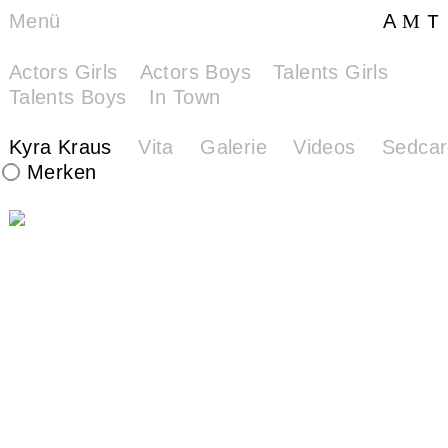
Menü
A
M
T
T
Actors Girls
Actors Boys
Talents Girls
Talents Boys
In Town
Kyra
Kyra Kraus
Vita
Galerie
Videos
Sedcar
Kraus