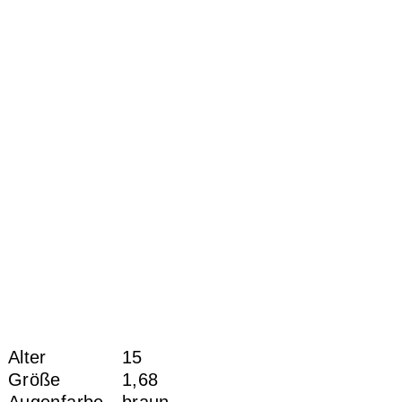
Alter
15
Größe
1,68
Augenfarbe
braun