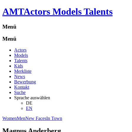
A
M
T
Actors Models Talents
Menü
Menü
Actors
Models
Talents
Kids
Merkliste
News
Bewerbung
Kontakt
Suche
Sprache auswählen
DE
EN
Women
Men
New Faces
In Town
Magnus Anderberg