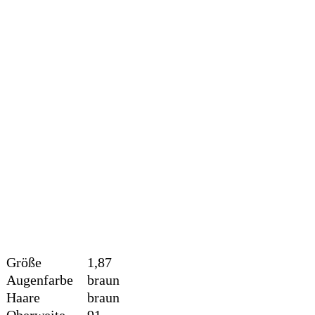
Größe
1,87
Augenfarbe
braun
Haare
braun
Oberweite
91