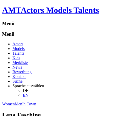
A
M
T
Actors Models Talents
Menü
Menü
Actors
Models
Talents
Kids
Merkliste
News
Bewerbung
Kontakt
Suche
Sprache auswählen
DE
EN
Women
Men
In Town
Lena Fasching