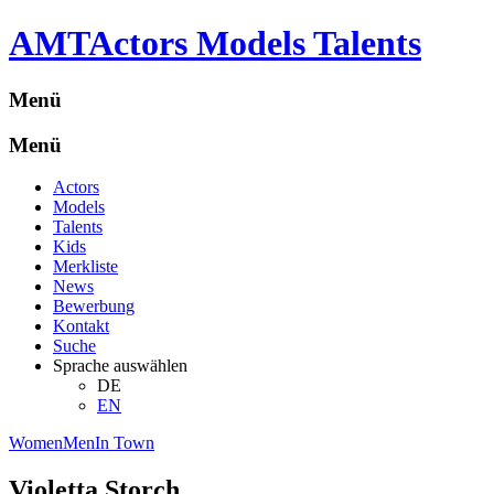
A
M
T
Actors Models Talents
Menü
Menü
Actors
Models
Talents
Kids
Merkliste
News
Bewerbung
Kontakt
Suche
Sprache auswählen
DE
EN
Women
Men
In Town
Violetta Storch