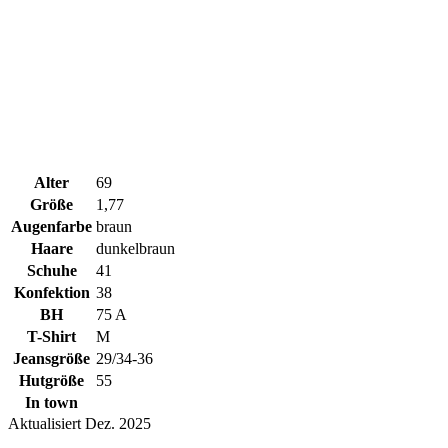
Alter
69
Größe
1,77
Augenfarbe
braun
Haare
dunkelbraun
Schuhe
41
Konfektion
38
BH
75 A
T-Shirt
M
Jeansgröße
29/34-36
Hutgröße
55
In town
Aktualisiert Dez. 2025