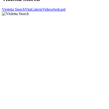
Violetta Storch
Vita
Galerie
Videos
Sedcard